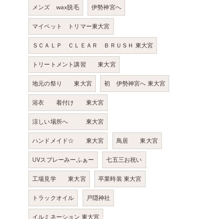
メンズ wax脱毛
伊勢神宮へ
マイペット トリマー東大宮
ＳＣＡＬＰ ＣＬＥＡＲ ＢＲＵＳＨ 東大宮
トリートメント講習 東大宮
地元の祭り 東大宮
初 伊勢神宮へ 東大宮
浴衣 着付け 東大宮
涼しい場所へ 東大宮
ハンドメイド☆ 東大宮
鳥居 東大宮
UVスプレーみーふぁー
七五三お祝い
工場見学 東大宮
卒業時装 東大宮
トラックオイル
戸隠神社
イルミネーション 東大宮