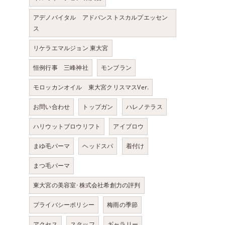
アデノバイタル アドバンストスカルプエッセン
ス
リケラエマルジョン 東大宮
恒例行事 三峰神社
モンブラン
モロッカンオイル 東大宮クリスマスVer.
お問い合わせ
トップガン
ハレノテラス
ハリウットブロウリフト
アイブロウ
まゆ毛パーマ
ヘッドスパ
着付け
まつ毛パーマ
東大宮の美容室･株式会社希創力の評判
プライバシーポリシー
梅雨の季節
アクセス
スタッフ
ギャラリー